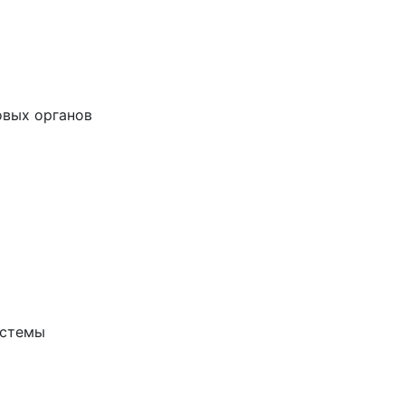
овых органов
истемы